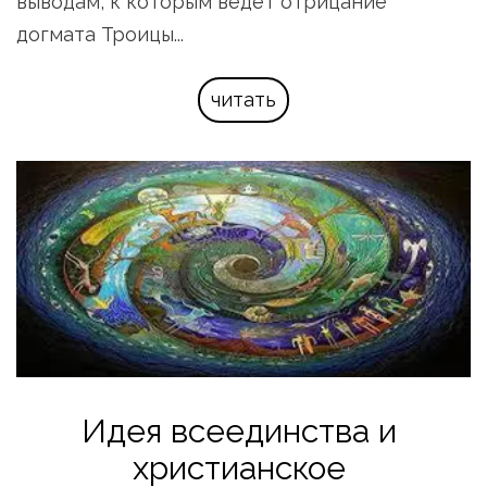
выводам, к которым ведет отрицание 
догмата Троицы...
читать
Идея всеединства и 
христианское 