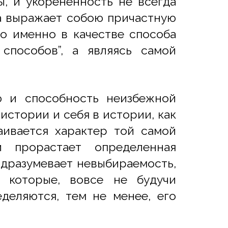
ы, и укорененность не всегда
да выражает собою причастную
во именно в качестве способа
способов”, а являясь самой
ю и спoсобность неизбежной
истории и себя в истории, как
аивается характер той самой
 прорастает определенная
одразумевает невыбираемость,
, которые, вовсе не будучи
деляются, тем не менее, его