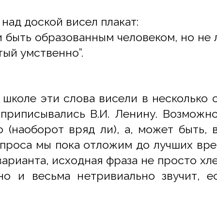
над доской висел плакат:
 и быть образованным человеком, но не
ый умственно”.
й школе эти слова висели в несколько 
 приписывались В.И. Ленину. Возможн
(наоборот вряд ли), а, может быть, в
опроса мы пока отложим до лучших врем
варианта, исходная фраза не просто хле
о и весьма нетривиально звучит, е