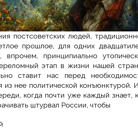
ния постсоветских людей, традиционн
етлое прошлое, для одних двадцатиле
, впрочем, принципиально утопичес
переломный этап в жизни нашей стра
льно ставит нас перед необходимо
я из нее политической конъюнктурой. И
ереди, когда почти уже каждый знает, 
рачивать штурвал России, чтобы
й