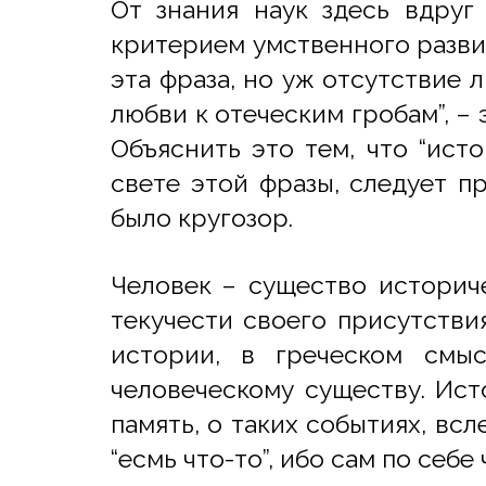
От знания наук здесь вдруг
критерием умственного развит
эта фраза, но уж отсутствие 
любви к отеческим гробам”, –
Объяснить это тем, что “ист
свете этой фразы, следует п
было кругозор.
Человек – существо историче
текучести своего присутстви
истории, в греческом смы
человеческому существу. Ист
память, о таких событиях, всл
“есмь что-то”, ибо сам по себ