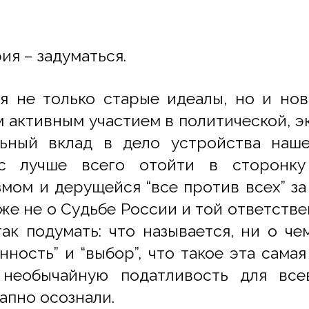
ия – задуматься.
ся не только старые идеалы, но и н
м активным участием в политической, 
ьный вклад в дело устройства наше
ас лучше всего отойти в сторонку
мом и дерущейся “все против всех” за 
аже не о Судьбе России и той ответств
ак подумать: что называется, ни о че
енность” и “выбор”, что такое эта сама
необычайную податливость для все
апно осознали.