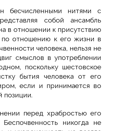
ан бесчисленными нитями с
редставляя собой ансамбль
на в отношении к присутствию
а по отношению к его жизни в
чвенности человека, нельзя не
двиг смыслов в употреблении
 одном, поскольку шестовское
истку бытия человека от его
иром, если и принимается во
й позиции.
нении перед храбростью его
. Беспочвенность никогда не