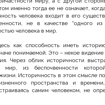
ичастности миру, а с другой сторон
том именно тогда ее не означает, ког
ность человека входит в его сущест
енности, не в качестве “одного из 
тью человека в мир.
десь как спосoбность иметь истори
наче понимаемой. Это – некое видение 
ия. Через облик историчности выстр
в мир, из беспочвенности которой
жизни. Историчность в этом смысле п
изненного пространства и времени
страиваясь самим человеком, не опре