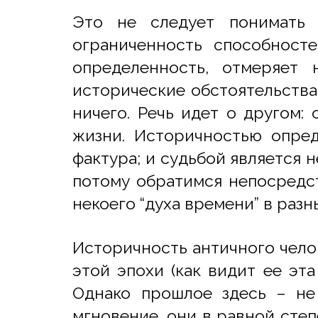
Это не следует понимать 
ограниченность способносте
определенность, отмеряет
исторические обстоятельства
ничего. Речь идет о другом:
жизни. Историчностью опред
фактура; и судьбой является н
потому обратимся непосредст
некоего “духа времени” в раз
Историчность античного челов
этой эпохи (как видит ее эт
Однако прошлое здесь – не
мгновение, они в равной степ