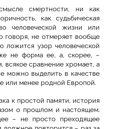
смысле смертности, ни как
оричность, как судьбическая
во человеческой жизни или
о говоря, не отмеряет вообще
ую ложится узор человеческой
е не форма ее, а, скорее, –
м, всякое сравнение хромает, а
ые можно выделить в качестве
ее или менее родной Европой.
зка к простой памяти, история
казом о прошлом и настоящем.
щее – не просто преходящее
и должное повторится – раз за