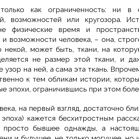
только как ограниченность: ни в 
й, возможностей или кругозора. Ист
 не физические время и пространст
 и возможности человека, – она, строг
 о некой, может быть, ткани, на котор
еляется не размер этой ткани, и даж
е узор на ней, а сама эта ткань. Впроче
венно к тем обликам истории, котор
ные эпохи, ограничившись при этом бол
ека, на первый взгляд, достаточно бли
а эпоха) кажется бесхитростным расс
 просто бывшее однажды, а настоя
ени и будущее, не только могущее, но 