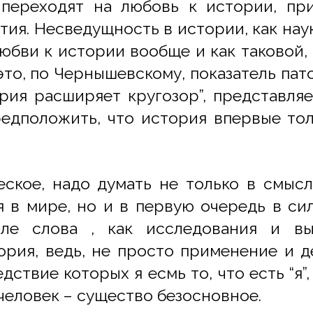
 переходят на любовь к истории, пр
ия. Несведущность в истории, как наук
любви к истории вообще и как таковой,
 это, по Чернышевскому, показатель пат
ория расширяет кругозор”, представляе
редположить, что история впервые тол
ское, надо думать не только в смыс
я в мире, но и в первую очередь в с
сле слова , как исследования и вы
ория, ведь, не просто применение и д
едствие которых я есмь то, что есть “я
е человек – существо безосновное.