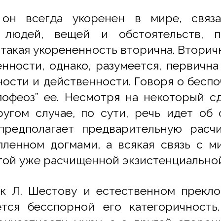
 он всегда укоренен в мире, связ
людей, вещей и обстоятельств, п
такая укорененность вторична. Вторич
енности, однако, разумеется, первичн
ности и действенности. Говоря о беспо
пофеоз” ее. Несмотря на некоторый с
ругом случае, по сути, речь идет об
предполагает предварительную расч
пленном догмами, а всякая связь с м
этой уже расчищенной экзистенциально
к Л. Шестову и естественном прекло
тся бесспорной его категоричность