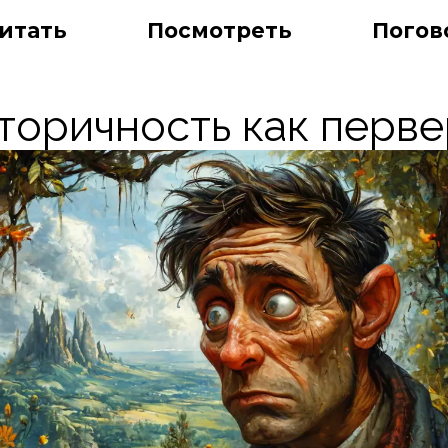
итать
Посмотреть
Погов
торичность как перв