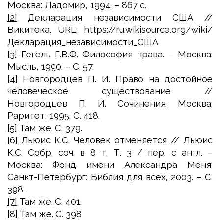
Москва: Ладомир, 1994. – 867 с.
[2]
Декларация независимости США //
Викитека. URL:
https://ru.wikisource.org/wiki/
Декларация_независимости_США.
[3]
Гегель Г.В.Ф. Философия права. – Москва:
Мысль, 1990. – С. 57.
[4]
Новгородцев П. И. Право на достойное
человеческое существование //
Новгородцев П. И. Сочинения. Москва:
Раритет, 1995. С. 418.
[5]
Там же. С. 379.
[6]
Льюис К.С. Человек отменяется // Льюис
К.С. Собр. соч. в 8 т. Т. 3 / пер. с англ. –
Москва: Фонд имени Александра Меня;
Санкт-Петербург: Библия для всех, 2003. – С.
398.
[7]
Там же. С. 401.
[8]
Там же. С. 398.