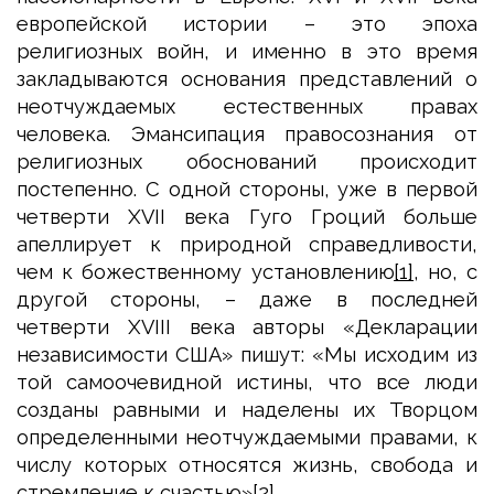
европейской истории – это эпоха
религиозных войн, и именно в это время
закладываются основания представлений о
неотчуждаемых естественных правах
человека. Эмансипация правосознания от
религиозных обоснований происходит
постепенно. С одной стороны, уже в первой
четверти XVII века Гуго Гроций больше
апеллирует к природной справедливости,
чем к божественному установлению
[1]
, но, с
другой стороны, – даже в последней
четверти XVIII века авторы «Декларации
независимости США» пишут: «Мы исходим из
той самоочевидной истины, что все люди
созданы равными и наделены их Творцом
определенными неотчуждаемыми правами, к
числу которых относятся жизнь, свобода и
стремление к счастью»
[2]
.