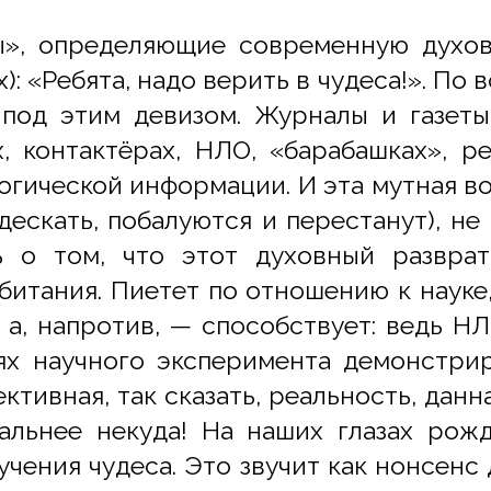
ы», определяющие современную духов
): «Ребята, надо верить в чудеса!». По 
 под этим девизом. Журналы и газет
х, контактёрах, НЛО, «барабашках», 
логической информации. И эта мутная в
ескать, побалуются и перестанут), не
 о том, что этот духовный разврат
итания. Пиетет по отношению к науке
 а, напротив, — способствует: ведь Н
ях научного эксперимента демонстри
ктивная, так сказать, реальность, дан
альнее некуда! На наших глазах рож
ения чудеса. Это звучит как нонсенс д