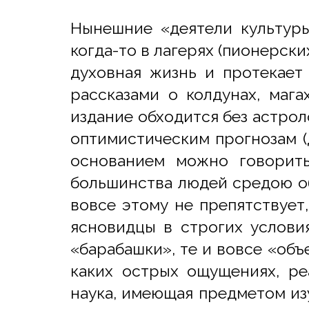
Нынешние «деятели культур
когда-то в лагерях (пионерских
духовная жизнь и протекает
рассказами о колдунах, мага
издание обходится без астро
оптимистическим прогнозам (д
основанием можно говорить
большинства людей средою об
вовсе этому не препятствует,
ясновидцы в строгих услови
«барабашки», те и вовсе «объе
каких острых ощущениях, ре
наука, имеющая предметом изуч