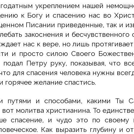
агодатным укреплением нашей немощн
нию к Богу и спасению нас во Христ
ященном Писании приведенные, так и из
олебать закоснения и бесчувственного
ждает нас к вере, но лишь протягивает
сти и просто силою Своего Божествен
подал Петру руку, показывая, что вс
 что для спасения человека нужны всегд
 горячее желание спастись.
и путями и способами, какими Ты Са
 вот молитва христианина. То единств
ше спасение, и чудо это по своему 
овеческое. Как выразить глубину и о