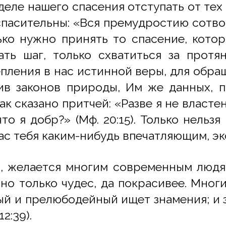
деле нашего спасения отступать от тех
спасительны: «Вся премудростию сотво
ко нужно принять то спасение, кото
ать шаг, только схватиться за прот
репления в нас истинной веры, для обра
ив законов природы, Им же данных, 
к сказано притчей: «Разве я не властен
что я добр?» (Мф. 20:15). Только нельзя
ас тебя каким-нибудь впечатляющим, э
, желается многим современным людя
но только чудес, да покрасивее. Мног
авый и прелюбодейный ищет знамения; и 
2:39).