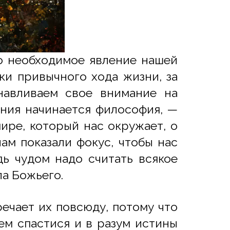
но необходимое явление нашей
ки привычного хода жизни, за
анавливаем свое внимание на
ения начинается философия, —
ире, который нас окружает, о
нам показали фокус, чтобы нас
дь чудом надо считать всякое
а Божьего.
речает их повсюду, потому что
ем спастися и в разум истины