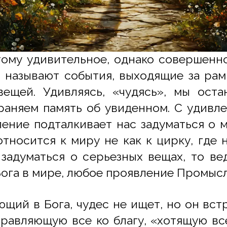
тому удивительное, однако совершен
и называют события, выходящие за рам
ещей. Удивляясь, «чудясь», мы ост
аняем память об увиденном. С удивл
ление подталкивает нас задуматься о м
относится к миру не как к цирку, где 
 задуматься о серьезных вещах, то ве
ога в мире, любое проявление Промысл
щий в Бога, чудес не ищет, но он вст
равляющую все ко благу, «хотящую вс