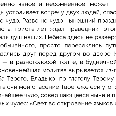
шенно явное и несомненное, может п
ь устраивает встречу двух людей, спас
не чудо. Разве не чудо нынешний празд
ста: триста лет ждал праведник этог
ля душ наших. Небеса здесь не разверз
обычайного, просто пересеклись пу
азались друг перед другом во дворе 
 — в разноголосой толпе, в буднично
икновеннейшая молитва вырывается из-
а Твоего, Владыко, по глаголу Твоему
та очи мои спасение Твое, еже еси угот
чайшее чудо, совершающееся ныне и пр
ых чудес: «Свет во откровение языков 