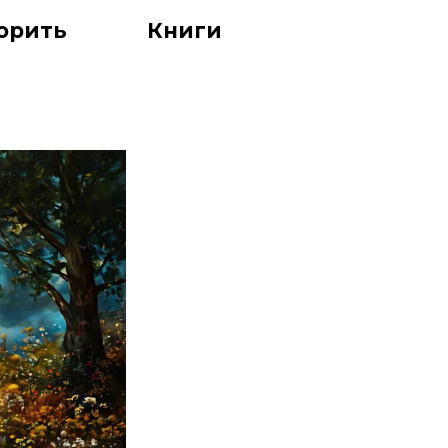
орить
Книги