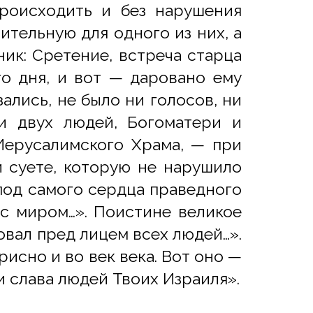
роисходить и без нарушения
ительную для одного из них, а
ник: Сретение, встреча старца
о дня, и вот — даровано ему
ались, не было ни голосов, ни
ти двух людей, Богоматери и
Иерусалимского Храма, — при
й суете, которую не нарушило
под самого сердца праведного
 с миром…». Поистине великое
овал пред лицем всех людей…».
исно и во век века. Вот оно —
и слава людей Твоих Израиля».