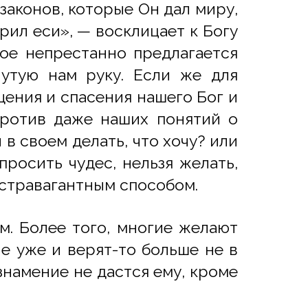
 законов, которые Он дал миру,
рил еси», — восклицает к Богу
рое непрестанно предлагается
янутую нам руку. Если же для
щения и спасения нашего Бог и
против даже наших понятий о
 в своем делать, что хочу? или
 просить чудес, нельзя желать,
кстравагантным способом.
м. Более того, многие желают
ие уже и верят-то больше не в
знамение не дастся ему, кроме