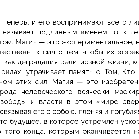
я теперь, и его воспринимают всего ли
 называет подлинным именем то, к че
гом. Магия — это экспериментальное, 
тественных сил с тем, чтобы их эффе
т как деградация религиозной жизни, ко
силах, утрачивает память о Том, Кто 
ном этих сил. Магия — это изобрете
рода человеческого всячески маскир
вободы и власти в этом «мире свер
связывая его с собою, пленяя и погубляя
то будущее, в которое устремлен уск
о того конца, которым оканчивается