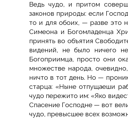
Ведь чудо, и притом совер
законов природы: если Господ
то и для обоих, — разве это 
Симеона и Богомладенца Хри
принять во объятия Свободите
видений, не было ничего не
Богоприимца, просто они ок
множестве народа, очевидно,
ничто в тот день. Но — прон
старца: «Ныне отпущаеши раб
чудо пережито им: «Яко видес
Спасение Господне — вот вели
чудо, превысшее всех возможн