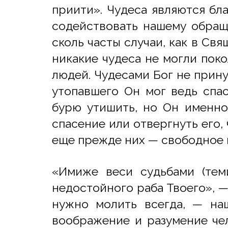
приити». Чудеса являются бл
содействовать нашему обраще
сколь часты случаи, как в Св
никакие чудеса не могли пок
людей. Чудесами Бог не прину
утопавшего Он мог ведь спа
бурю утишить, но Он именно 
спасение или отвергнуть его,
еще прежде них — свободное и
«Имиже веси судьбами (тем
недостойного раба Твоего», —
нужно молить всегда, — на
воображение и разумение чел